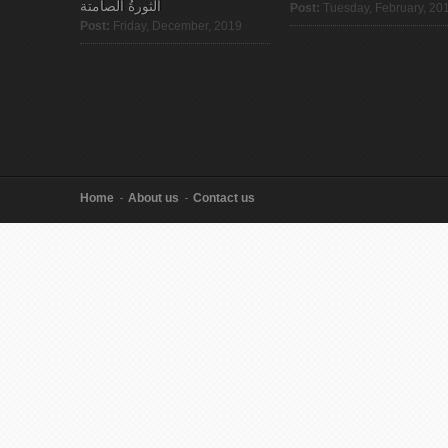
الثورةُ الصامتة
Post:
Tuesday, February, 20
Post:
Friday, December, 2019
Home
About us
Contact us