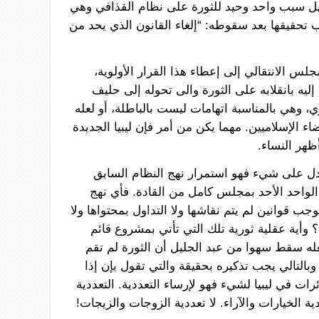
يل
سبب
واحد
وحيد
للثورة
على
نظام
القذافي
وهي
ب
تحقيقها
بعد
سقوطه
:
“إلغاء
القانون
الذي
يحد
من
مجلس
الانتقالي
إلى
إعطاء
هذا
القرار
الأولوية،
إليه
بانقلابه
على
الثورة
والى
تحوله
إلى
حليف
ي،
وهي
بالمناسبة
اتهامات
ليست
بالباطلة،
أو
لعله
اء
الإسلاميين
.
مهما
يكن
من
أمر فإن
ليبيا
الجديدة
ظهر
النساء
.
ل
على شيء فهو
استمرار
نهج
النظام
السابق
الواحد
الأحد
بمجلس
كامل
من
القادة
. فأي نهج
وجب
قوانين
لم
يتم
نقاشها
ولا
التداول
بمحتواها
ولا
؟
وأية
عقلية
ثورية
تلك
التي
تأتي
بمشروع
قائم
له
سقط
سهوا
من
عبد
الجليل
أن
الثورة
لم
تقم
وبالتالي
يجب
تذكيره
بحقيقة
والتي
تقول
بإن إذا
ئرات
في
ليبيا
لشيء
فهو
لإرساء
التعددية
.
التعددية
ية
الخيارات
والآراء
.
لا
تعددية
الزوجات
والزيجات
!