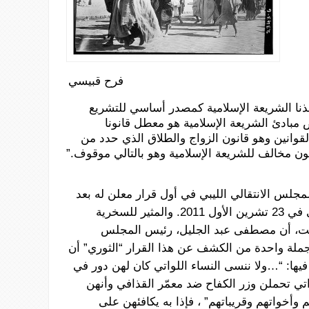
فرح قبيسي
ذنا
الشريعة
الإسلامية
كمصدر
أساسي
للتشريع
مبادئ
الشريعة
الإسلامية
هو
معطل
قانونا
لقوانين
وهو
قانون
الزواج
والطلاق
الذي
حدد
من
ون
مخالف
للشريعة
الإسلامية
وهو
بالتالي
موقوف.”
لمجلس
الانتقالي
الليبي
في
أول
قرار
معلن
له
بعد
في
23
تشرين
الأول
2011.
والمثير
للسخرية
ت،
أن
مصطفى
عبد
الجليل،
رئيس
المجلس
ملة
واحدة
من
الكشف
عن
هذا
القرار
“الثوري”
أن
فيها
: “…ولا
ننسى
النساء
اللواتي
كان لهن دور
في
اتي
تحملن
وزر
الكفاح
ضد
معمّر
القذافي
وأنهن
م
وأخواتهم
وقريباتهم”
،
فإذا
به
يكافئهن
على