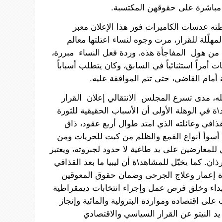
مباشرة
على
حقوقهن
المكتسبة
.
طته
عدسات
الكاميرات
فور هذا
الإعلان
معبر
لمهلّلة
للقرار،
مرت
وجوه
لنساء
اعتلتها
معالم
من
هول
المفاجأة
هذه.
وردة
فعل
النساء
مبررة،
ات
أمراً
استثنائياً
في
السابق،
وكان
يتطلب
أسباباً
أمام
القاضي،
حتى تتم
الموافقة
عليه
.
ه،
مدى
تسرع
المجلس
الانتقالي
إعلان
القرار
\ة
في
الوهلة
الأولى
أن
الأسباب
الحقيقية
للثورة
قذافي
وعائلته
الذي
امتد
طوال
أربع
عقود،
ذاق
أسوأ
أنواع
القمع
والظلم
من
كبت
للحريات
ومن
للمعارضين
على
يد
طاغية
لا
حدود
لجبروته،
ويعتبر
ذان
. كما
يخيّل
للمشاهد
\ة
أن
ليبيا
ما
بعد
القذافي
ة
إعمار
وعلاج
الجرحى
وضمان
حقوق
المعوقين
داء
وخلق
فرص عمل
وإجراء
انتخابات
ديمقراطية
على
اقتصاده
وموارده
البترولية
والمائية
وإنجاز
يد
النيتو
عن
القرار
السياسي
والاقتصادي