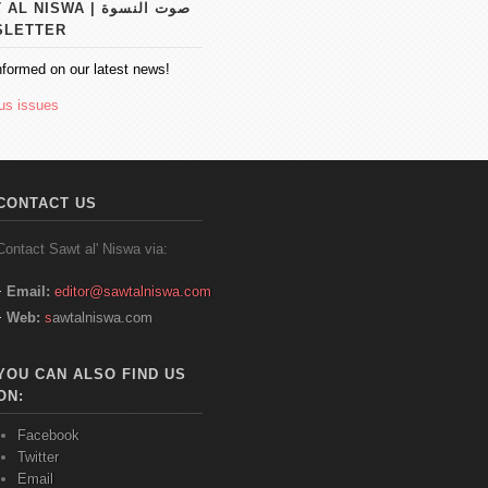
 NISWA | صوت النسوة
SLETTER
nformed on our latest news!
us issues
CONTACT US
Contact
Sawt
al'
Niswa
via:
Email:
editor@sawtalniswa.com
Web:
s
awtalniswa.com
YOU CAN ALSO FIND US
ON:
Facebook
Twitter
Email