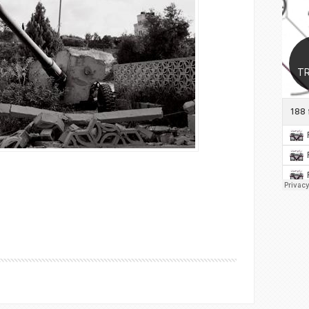
وطن التستسترون