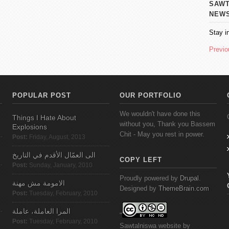
SAWT AL
NEW
Stay i
Previo
POPULAR POST
OUR PORTFOLIO
We wouldn't have done this
Things I Hate About
without you, Thank you Bassem
Explosions
Chit - May you rest in power.
Post:
Friday, August, 2013
الى العمّال الأقدم في التاريخ
COPY LEFT
Post:
Sunday, January, 2010
Proudly powered by
Drupal
.
الامومة مش مهنة
Designed by
ThemeBrain.com
Post:
Tuesday, February, 2010
المرا العاملة، عاملة
"
Post:
Tuesday, February, 2010
Sawtalniswa
website
by