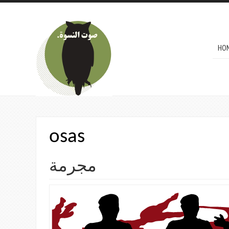
Skip to main content
MAI
HO
osas
مجرمة